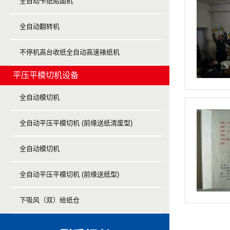
全自动卡纸贴面机
全自动翻转机
不停机高台收纸全自动高速裱纸机
平压平模切机设备
全自动模切机
全自动平压平模切机 (前缘送纸清废型)
全自动模切机
全自动平压平模切机 (前缘送纸型)
下吸风（双）给纸仓