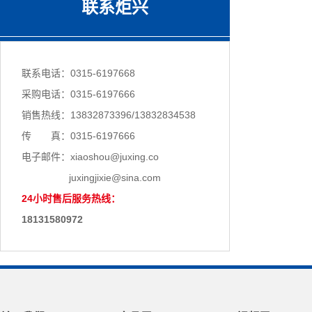
联系炬兴
联系电话：0315-6197668
采购电话：0315-6197666
销售热线：13832873396/13832834538
传 真：0315-6197666
电子邮件：xiaoshou@juxing.co
juxingjixie@sina.com
24小时售后服务热线：
18131580972