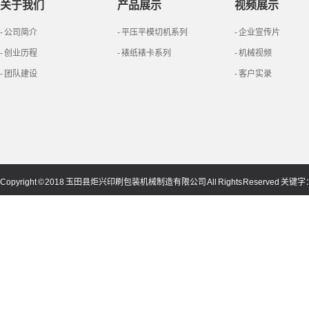
关于我们
产品展示
视频展示
- 公司简介
- 平压平模切机系列
- 企业宣传片
- 创业历程
- 裱纸裱卡系列
- 机械视频
- 团队建设
- 客户实录
Copyright © 2018 玉田县炬兴印刷包装机械制造有限公司 All Rights Reserved 关键字