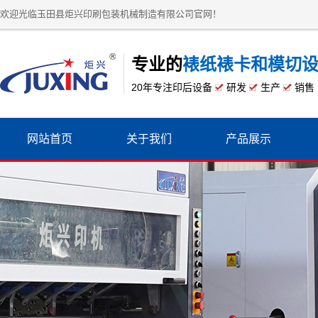
欢迎光临玉田县炬兴印刷包装机械制造有限公司官网！
专业的
裱纸裱卡和模切
20年专注印后设备
研发
生产
销售
网站首页
关于我们
产品展示