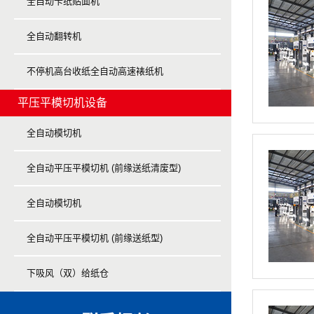
全自动卡纸贴面机
全自动翻转机
不停机高台收纸全自动高速裱纸机
平压平模切机设备
全自动模切机
全自动平压平模切机 (前缘送纸清废型)
全自动模切机
全自动平压平模切机 (前缘送纸型)
下吸风（双）给纸仓