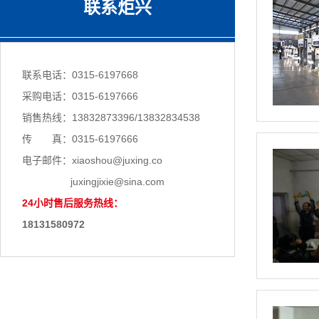
联系炬兴
联系电话：0315-6197668
采购电话：0315-6197666
销售热线：13832873396/13832834538
传 真：0315-6197666
电子邮件：xiaoshou@juxing.co
juxingjixie@sina.com
24小时售后服务热线：
18131580972