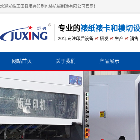
欢迎光临玉田县炬兴印刷包装机械制造有限公司官网！
专业的
裱纸裱卡和模切
20年专注印后设备
研发
生产
销售
网站首页
关于我们
产品展示