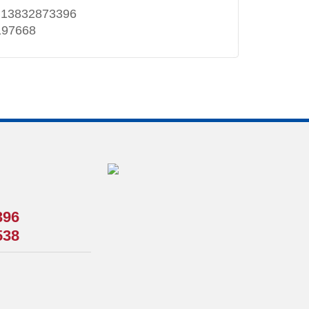
13832873396
97668
396
538