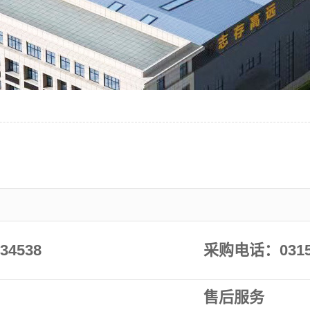
34538
采购电话：0315-
售后服务