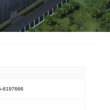
6197666