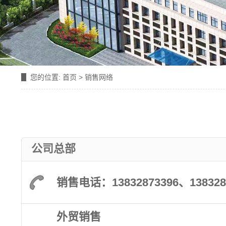
您的位置:
首页
>
销售网络
公司总部
销售电话：13832873396、138328
外贸销售